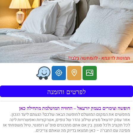
תמונות לדוגמא - להמחשה בלבד!
לפרטים והזמנה
חופשה וצימרים בעמק יזרעאל – החוויה המושלמת מתחילה כאן
מחפשים את המקום המושלם לחופשה הבאה שלכם? הגעתם ליעד הנכון.
אזור עמק יזרעאל מציע שילוב נהדר של נופים, אטרקציות ואפשרויות לינה
לכל תקציב ולכל סגנון. בין אם אתם מתכננים סופ"ש רומנטי, טיול משפחתי או
מסיבה עם החבר'ה – כאן תמצאו בדיוק מה שאתם צריכים.