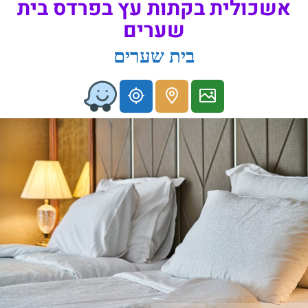
אשכולית בקתות עץ בפרדס בית
שערים
בית שערים