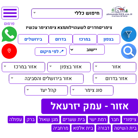
חיפוש כללי
פרסום
צימרים
חדרים לשעה
וילות
מצא צימר
צימר עכשיו
בצפון
במרכז
בדרום
בירושלים
📍
לפי מיקום
אזור
אזור בצפון
אזור במרכז
אזור בדרום
אזור בירושלים והסביבה
סוג צימר
קהל יעד
אזור - עמק יזרעאל
ציפורי
חבר
רמת ישי
בית שערים
מגן שאול
ברק
עפולה
בית השיטה
דבורה
בית אלפא
מרחביה