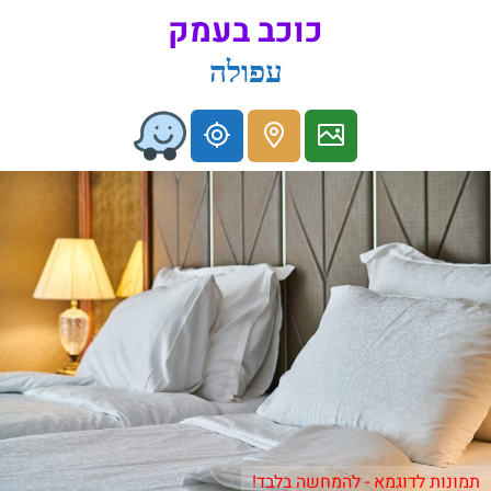
כוכב בעמק
עפולה
תמונות לדוגמא - להמחשה בלבד!