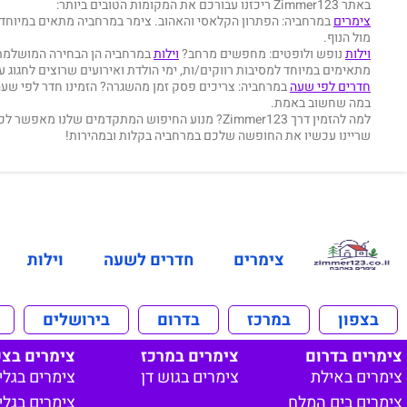
באתר Zimmer123 ריכזנו עבורכם את המקומות הטובים ביותר:
צימרים
במרחביה: הפתרון הקלאסי והאהוב. צימר במרחביה מתאים במיוחד ל
מול הנוף.
וילות
נופש ולופטים: מחפשים מרחב?
וילות
במרחביה הן הבחירה המושלמת ל
מתאימים במיוחד למסיבות רווקים/ות, ימי הולדת ואירועים שרוצים לחגוג ע
חדרים לפי שעה
במרחביה: צריכים פסק זמן מהשגרה? הזמינו חדר לפי שעה
במה שחשוב באמת.
למה להזמין דרך Zimmer123? מנוע החיפוש המתקדמים שלנו מאפשר לכם לסנן תוצאות באזור מרחביה לפי מחיר, סוג הנכס (כולל
שריינו עכשיו את החופשה שלכם במרחביה בקלות ובמהירות!
צימרים
חדרים לשעה
וילות
בצפון
במרכז
בדרום
בירושלים
צימרים בדרום
צימרים במרכז
צימרים בצפ
צימרים באילת
צימרים בגוש דן
צימרים בגלי
צימרים בים המלח
צימרים בגליל