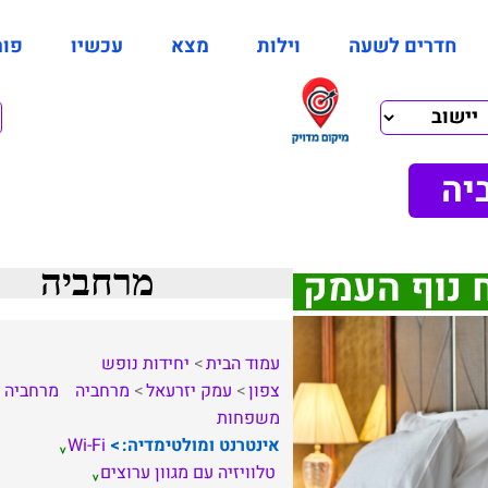
חדרים לשעה
וילות
מצא
עכשיו
פור
יה
 נוף העמק
מרחביה
עמוד הבית
יחידות נופש
צפון
עמק יזרעאל
מרחביה
מרחביה
משפחות
אינטרנט ומולטימדיה:
Wi-Fi
טלוויזיה עם מגוון ערוצים