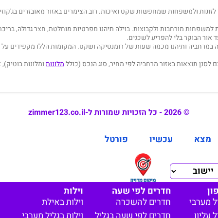
זוגות ולמשפחות שמחפשות שקט ואיכות. רוב הצימרים באזור מאובזרים בג'קוזי מ
משפחות מורחבות ולקבוצות. בוילה תיהנו מפרטיות מוחלטת, חצר גדולה, בריכת 
ד אור הבוקר בלי להפריע לשכנים.
 במרחביה ותיהנו מכמה שעות של רומנטיקה ושקט. המקומות הללו מקפידים על ד
מלונות
ומלונות בוטיק), א
© 2026 - כל הזכויות שמורות ל-zimmer123.co.il
מצא
עכשיו
פורטל
ון
חדרים לפי שעה
וילות
ל מערבי
חדרים להשכרה
וילות באילת
 עליון
חדרים לפי שעה בגליל
וילות בגליל מערבי