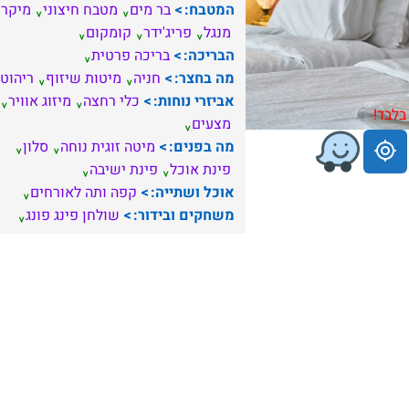
המטבח:
בר מים
מטבח חיצוני
מיקרו
מנגל
פריג'ידר
קומקום
הבריכה:
בריכה פרטית
מה בחצר:
חניה
מיטות שיזוף
ריהוט 
אביזרי נוחות:
כלי רחצה
מיזוג אוויר
בלבד!
מצעים
מה בפנים:
מיטה זוגית נוחה
סלון
פינת אוכל
פינת ישיבה
אוכל ושתייה:
קפה ותה לאורחים
משחקים ובידור:
שולחן פינג פונג