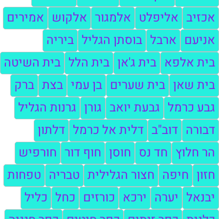
אכזיב
אליפלט
אלמגור
אלקוש
אמירים
אניעם
ארבל
בוסתן הגליל
ביריה
בית אלפא
בית ג'אן
בית הלל
בית השיטה
בית שאן
בית שערים
בן עמי
בצת
ברק
גבע כרמל
גבעת יואב
גורן
גרנות הגליל
דבורה
דוב"ב
דלית אל כרמל
דלתון
הר חלוץ
חד נס
חוסן
חוף דור
חורפיש
חזון
חיפה
חצור הגלילית
טבריה
טפחות
יבנאל
יערה
ירכא
כורזים
כחל
כליל