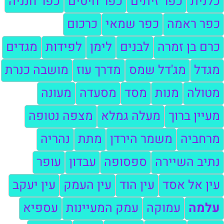
כלנית
כפר זיתים
כפר חיטים
כפר חנניה
כפר ראמה
כפר שמאי
כרכום
כרם בן זמרה
לבנים
לימן
לפידות
מגדים
מגדל
מג'דל שמס
מדרך עוז
מושבה כנרת
מטולה
מנות
מסד
מסעדה
מעונה
מעיין ברוך
מעלה גמלא
מצפה נטופה
מרחביה
משמר הירדן
מתת
נהריה
נתיב השיירה
ספסופה
עבדון
עופר
עין אל אסד
עין הוד
עין העמק
עין יעקב
עלמה
עמוקה
עמק המעיינות
עספיא