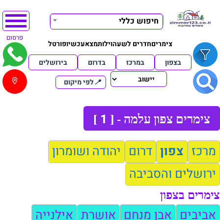
חיפוש כללי
פרסום
צימרים
חדרים לשעה
וילות
מצא
עכשיו
פורטל
בצפון
במרכז
בדרום
בירושלים
📍
לפי מיקום
1
צימרים צפון עלמה - [
]
מרכז
צפון
דרום
יהודה ושומרון
ירושלים והסביבה
צימרים בצפון
אביבים
אבן מנחם
אושרת
אילנייה