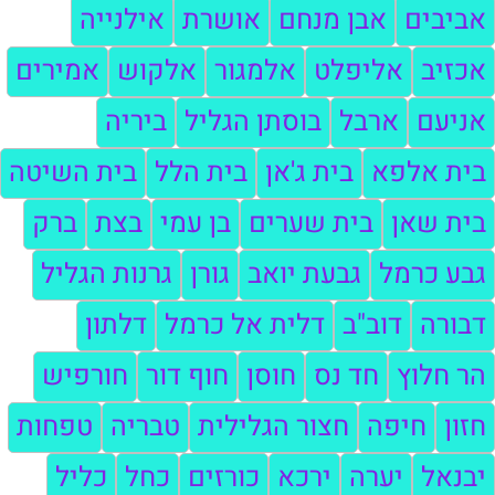
אביבים
אבן מנחם
אושרת
אילנייה
אכזיב
אליפלט
אלמגור
אלקוש
אמירים
אניעם
ארבל
בוסתן הגליל
ביריה
בית אלפא
בית ג'אן
בית הלל
בית השיטה
בית שאן
בית שערים
בן עמי
בצת
ברק
גבע כרמל
גבעת יואב
גורן
גרנות הגליל
דבורה
דוב"ב
דלית אל כרמל
דלתון
הר חלוץ
חד נס
חוסן
חוף דור
חורפיש
חזון
חיפה
חצור הגלילית
טבריה
טפחות
יבנאל
יערה
ירכא
כורזים
כחל
כליל