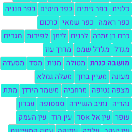
כלנית
כפר זיתים
כפר חיטים
כפר חנניה
כפר ראמה
כפר שמאי
כרכום
כרם בן זמרה
לבנים
לימן
לפידות
מגדים
מגדל
מג'דל שמס
מדרך עוז
מושבה כנרת
מטולה
מנות
מסד
מסעדה
מעונה
מעיין ברוך
מעלה גמלא
מצפה נטופה
מרחביה
משמר הירדן
מתת
נהריה
נתיב השיירה
ספסופה
עבדון
עופר
עין אל אסד
עין הוד
עין העמק
עין יעקב
עלמה
עמוקה
עמק המעיינות