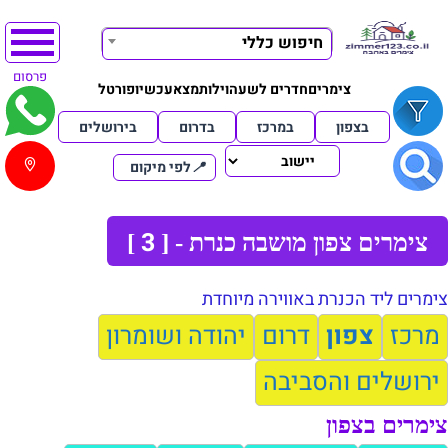
חיפוש כללי
פרסום
צימרים
חדרים לשעה
וילות
מצא
עכשיו
פורטל
בצפון
במרכז
בדרום
בירושלים
📍
לפי מיקום
3
צימרים צפון מושבה כנרת - [
]
צימרים ליד הכנרת באווירה מיוחדת
מרכז
צפון
דרום
יהודה ושומרון
ירושלים והסביבה
צימרים בצפון