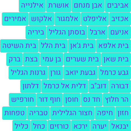
אביבים
אבן מנחם
אושרת
אילנייה
אכזיב
אליפלט
אלמגור
אלקוש
אמירים
אניעם
ארבל
בוסתן הגליל
ביריה
בית אלפא
בית ג'אן
בית הלל
בית השיטה
בית שאן
בית שערים
בן עמי
בצת
ברק
גבע כרמל
גבעת יואב
גורן
גרנות הגליל
דבורה
דוב"ב
דלית אל כרמל
דלתון
הר חלוץ
חד נס
חוסן
חוף דור
חורפיש
חזון
חיפה
חצור הגלילית
טבריה
טפחות
יבנאל
יערה
ירכא
כורזים
כחל
כליל