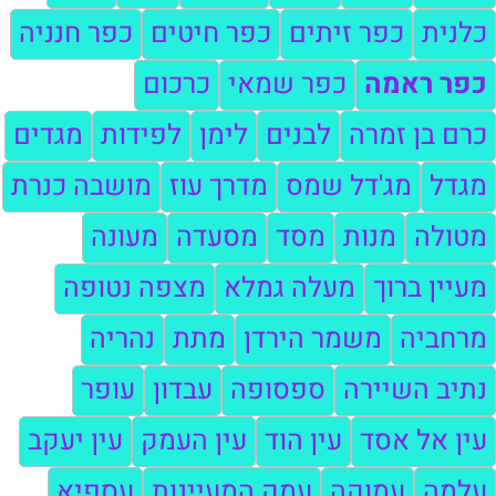
כלנית
כפר זיתים
כפר חיטים
כפר חנניה
כפר ראמה
כפר שמאי
כרכום
כרם בן זמרה
לבנים
לימן
לפידות
מגדים
מגדל
מג'דל שמס
מדרך עוז
מושבה כנרת
מטולה
מנות
מסד
מסעדה
מעונה
מעיין ברוך
מעלה גמלא
מצפה נטופה
מרחביה
משמר הירדן
מתת
נהריה
נתיב השיירה
ספסופה
עבדון
עופר
עין אל אסד
עין הוד
עין העמק
עין יעקב
עלמה
עמוקה
עמק המעיינות
עספיא