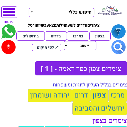
חיפוש כללי
פרסום
צימרים
חדרים לשעה
וילות
מצא
עכשיו
פורטל
בצפון
במרכז
בדרום
בירושלים
📍
לפי מיקום
1
צימרים צפון כפר ראמה - [
]
צימרים בגליל העליון לזוגות ומשפחות
מרכז
צפון
דרום
יהודה ושומרון
ירושלים והסביבה
צימרים בצפון