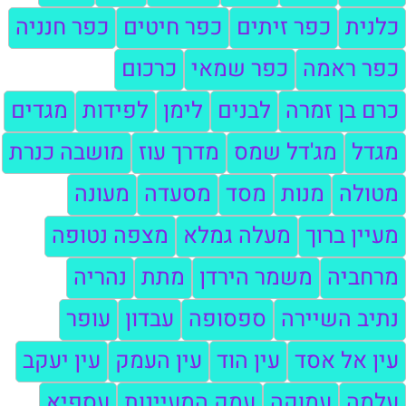
כלנית
כפר זיתים
כפר חיטים
כפר חנניה
כפר ראמה
כפר שמאי
כרכום
כרם בן זמרה
לבנים
לימן
לפידות
מגדים
מגדל
מג'דל שמס
מדרך עוז
מושבה כנרת
מטולה
מנות
מסד
מסעדה
מעונה
מעיין ברוך
מעלה גמלא
מצפה נטופה
מרחביה
משמר הירדן
מתת
נהריה
נתיב השיירה
ספסופה
עבדון
עופר
עין אל אסד
עין הוד
עין העמק
עין יעקב
עלמה
עמוקה
עמק המעיינות
עספיא