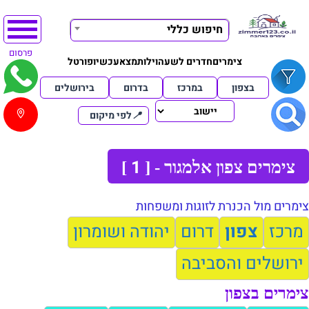
חיפוש כללי
פרסום
צימרים
חדרים לשעה
וילות
מצא
עכשיו
פורטל
בצפון
במרכז
בדרום
בירושלים
📍
לפי מיקום
1
צימרים צפון אלמגור - [
]
צימרים מול הכנרת לזוגות ומשפחות
מרכז
צפון
דרום
יהודה ושומרון
ירושלים והסביבה
צימרים בצפון