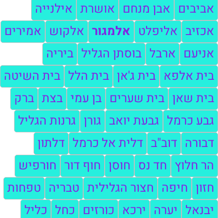
אביבים
אבן מנחם
אושרת
אילנייה
אכזיב
אליפלט
אלמגור
אלקוש
אמירים
אניעם
ארבל
בוסתן הגליל
ביריה
בית אלפא
בית ג'אן
בית הלל
בית השיטה
בית שאן
בית שערים
בן עמי
בצת
ברק
גבע כרמל
גבעת יואב
גורן
גרנות הגליל
דבורה
דוב"ב
דלית אל כרמל
דלתון
הר חלוץ
חד נס
חוסן
חוף דור
חורפיש
חזון
חיפה
חצור הגלילית
טבריה
טפחות
יבנאל
יערה
ירכא
כורזים
כחל
כליל