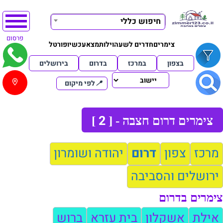
חיפוש כללי
פרסום
צימרים
חדרים לשעה
וילות
מצא
עכשיו
פורטל
בצפון
במרכז
בדרום
בירושלים
📍
לפי מיקום
2
צימרים דרום חצבה - [
]
מרכז
צפון
דרום
יהודה ושומרון
ירושלים והסביבה
צימרים בדרום
אילת
אשקלון
בית עזרא
ברוש