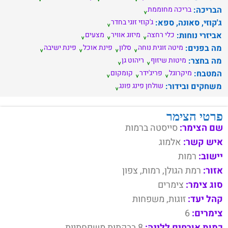
הבריכה:
בריכה מחוממת
ג'קוזי, סאונה, ספא:
ג'קוזי זוגי בחדר
אביזרי נוחות:
כלי רחצה
מיזוג אוויר
מצעים
מה בפנים:
מיטה זוגית נוחה
סלון
פינת אוכל
פינת ישיבה
מה בחצר:
מיטות שיזוף
ריהוט גן
המטבח:
מיקרוגל
פריג'ידר
קומקום
משחקים ובידור:
שולחן פינג פונג
פרטי הצימר
שם הצימר:
סייסטה ברמות
איש קשר:
אלמוג
יישוב:
רמות
אזור:
רמת הגולן, רמות, צפון
סוג צימר:
צימרים
קהל יעד:
זוגות, משפחות
צימרים:
6
כמות אורחים ללינה:
8 בבקתות משפחתיות