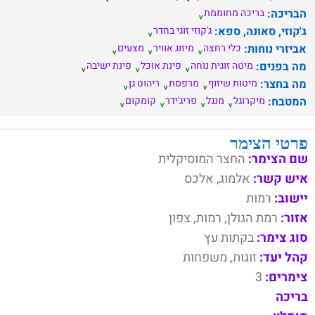
הבריכה:
בריכה מחוממת
ג'קוזי, סאונה, ספא:
ג'קוזי זוגי בחדר
אביזרי נוחות:
כלי רחצה
מיזוג אוויר
מצעים
מה בפנים:
מיטה זוגית נוחה
פינת אוכל
פינת ישיבה
מה בחצר:
מיטות שיזוף
מרפסת
ריהוט גן
המטבח:
מיקרוגל
מנגל
פריג'ידר
קומקום
פרטי הצימר
שם הצימר:
החצר המוסיקלית
איש קשר:
אלמוג, אלכס
יישוב:
רמות
אזור:
רמת הגולן, רמות, צפון
סוג צימר:
בקתות עץ
קהל יעד:
זוגות, משפחות
צימרים:
3
בריכה