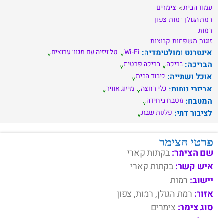
עמוד הבית
צימרים
רמת הגולן
רמות
צפון
רמות
זוגות
משפחות
קבוצות
אינטרנט ומולטימדיה:
Wi-Fi
טלוויזיה עם מגוון ערוצים
הבריכה:
בריכה
בריכה פרטית
אוכל ושתייה:
כיבוד הבית
אביזרי נוחות:
כלי רחצה
מיזוג אוויר
המטבח:
מטבח ביחידה
לציבור דתי:
פלטת שבת
פרטי הצימר
שם הצימר:
בקתות קארי
איש קשר:
בקתות קארי
יישוב:
רמות
אזור:
רמת הגולן, רמות, צפון
סוג צימר:
צימרים