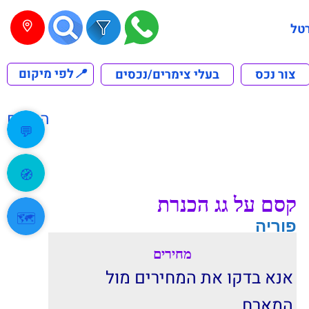
טל
📍
לפי מיקום
צור נכס
בעלי צימרים/נכסים
הקודם
💬
🧭
קסם על גג הכנרת
🗺️
פוריה
מחירים
אנא בדקו את המחירים מול
המארח