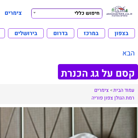
צימרים
חיפוש כללי
בצפון
במרכז
בדרום
בירושלים
הבא
קסם על גג הכנרת
עמוד הבית
צימרים
רמת הגולן
צפון
פוריה