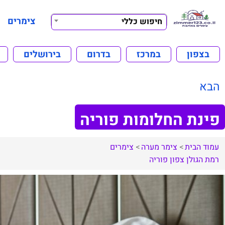
צימרים
חיפוש כללי
בצפון
במרכז
בדרום
בירושלים
הבא
פינת החלומות פוריה
עמוד הבית
צימר מערה
צימרים
רמת הגולן
צפון
פוריה