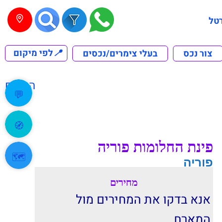
טל
📍
לפי מיקום
צור נכס
בעלי צימרים/נכסים
הקודם
💬
🧭
פינת החלומות פוריה
🗺️
פוריה
מחירים
אנא בדקו את המחירים מול
המארח