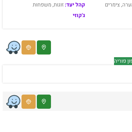
ערה, צימרים
קהל יעד:
זוגות, משפחות
ג'קוזי
ן פוריה