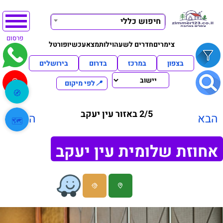
חיפוש כללי
פרסום
צימרים
חדרים לשעה
וילות
מצא
עכשיו
פורטל
בצפון
במרכז
בדרום
בירושלים
📍
לפי מיקום
🧭
2/5 באזור עין יעקב
הבא
הקודם
🗺️
אחוזת שלומית עין יעקב