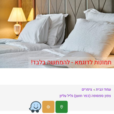
תמונות לדוגמא - להמחשה בלבד!
עמוד הבית
צימרים
צפון
ספסופה (כפר חושן)
גליל עליון