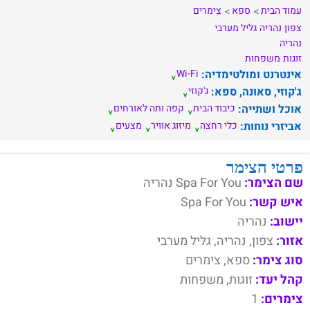
עמוד הבית
ספא
צימרים
צפון
נהריה
גליל מערבי
נהריה
זוגות
משפחות
אינטרנט ומולטימדיה:
Wi-Fi
ג'קוזי, סאונה, ספא:
ג'קוזי
אוכל ושתייה:
כיבוד הבית
קפה ותה לאורחים
אביזרי נוחות:
כלי רחצה
מיזוג אוויר
מצעים
פרטי הצימר
שם הצימר:
Spa For You נהריה
איש קשר:
Spa For You
יישוב:
נהריה
אזור:
צפון, נהריה, גליל מערבי
סוג צימר:
ספא, צימרים
קהל יעד:
זוגות, משפחות
צימרים:
1