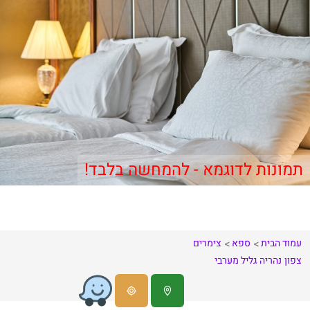
תמונות לדוגמא - להמחשה בלבד!
עמוד הבית
ספא
צימרים
צפון
נהריה
גליל מערבי