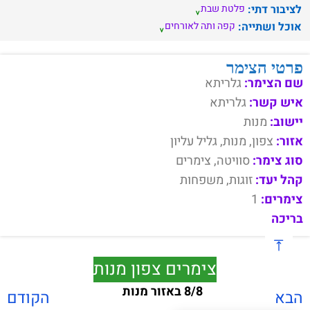
לציבור דתי:
פלטת שבת
אוכל ושתייה:
קפה ותה לאורחים
פרטי הצימר
שם הצימר:
גלריתא
איש קשר:
גלריתא
יישוב:
מנות
אזור:
צפון, מנות, גליל עליון
סוג צימר:
סוויטה, צימרים
קהל יעד:
זוגות, משפחות
צימרים:
1
בריכה
צימרים צפון מנות
8/8 באזור מנות
הבא
הקודם