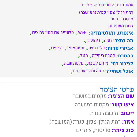
עמוד הבית
סוויטות
צימרים
רמת הגולן
צפון
כנרת (המושבה)
מושבה כנרת
זוגות
משפחות
אינטרנט ומולטימדיה:
Wi-Fi
טלוויזיה עם מגוון ערוצים
מה בחצר:
חניה
ריהוט גן
אביזרי נוחות:
כלי רחצה
מיזוג אוויר
מצעים
המטבח:
מטבח ביחידה
מנגל
לציבור דתי:
מיחם לשבת
פלטת שבת
אוכל ושתייה:
קפה ותה לאורחים
פרטי הצימר
שם הצימר:
מקסים במושבה
איש קשר:
מקסים במושבה
יישוב:
מושבה כנרת
אזור:
רמת הגולן, צפון, כנרת (המושבה)
סוג צימר:
סוויטות, צימרים