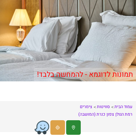
תמונות לדוגמא - להמחשה בלבד!
עמוד הבית
סוויטות
צימרים
רמת הגולן
צפון
כנרת (המושבה)