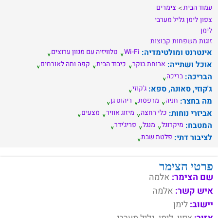
עמוד הבית
צימרים
צפון
לימן
גליל מערבי
לימן
זוגות
משפחות
קבוצות
אינטרנט ומולטימדיה:
Wi-Fi
טלוויזיה עם מגוון ערוצים
אוכל ושתייה:
ארוחת בוקר
כיבוד הבית
קפה ותה לאורחים
הבריכה:
בריכה
ג'קוזי, סאונה, ספא:
ג'קוזי
מה בחצר:
חניה
מרפסת
ריהוט גן
אביזרי נוחות:
כלי רחצה
מיזוג אוויר
מצעים
המטבח:
מיקרוגל
מנגל
פריג'ידר
לציבור דתי:
פלטת שבת
פרטי הצימר
שם הצימר:
אלמה
איש קשר:
אלמה
יישוב:
לימן