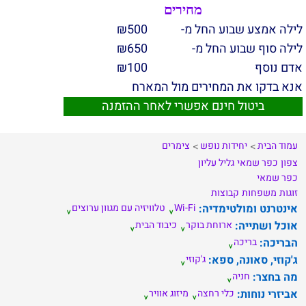
מחירים
לילה אמצע שבוע החל מ-
500
₪
לילה סוף שבוע החל מ-
650
₪
אדם נוסף
100
₪
אנא בדקו את המחירים מול המארח
ביטול חינם אפשרי לאחר ההזמנה
עמוד הבית
יחידות נופש
צימרים
צפון
כפר שמאי
גליל עליון
כפר שמאי
זוגות
משפחות
קבוצות
אינטרנט ומולטימדיה:
Wi-Fi
טלוויזיה עם מגוון ערוצים
אוכל ושתייה:
ארוחת בוקר
כיבוד הבית
הבריכה:
בריכה
ג'קוזי, סאונה, ספא:
ג'קוזי
מה בחצר:
חניה
אביזרי נוחות:
כלי רחצה
מיזוג אוויר