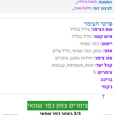
המטבח:
מטבח ביחידה
לציבור דתי:
פלטת שבת
פרטי הצימר
שם הצימר:
צליל בגליל
איש קשר:
צליל בגליל
יישוב:
כפר שמאי
אזור:
צפון, כפר שמאי, גליל עליון
סוג צימר:
יחידות נופש, צימרים
קהל יעד:
זוגות, משפחות, קבוצות
צימרים:
5
בריכה
ג'קוזי
צימרים צפון כפר שמאי
3/3 באזור כפר שמאי