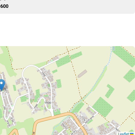
600 ₪
Leaflet