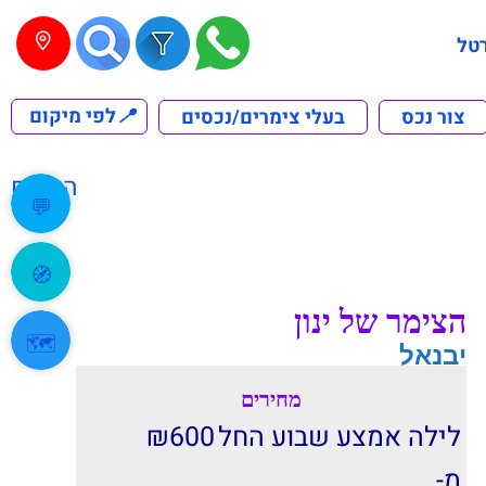
טל
📍
לפי מיקום
צור נכס
בעלי צימרים/נכסים
הקודם
💬
🧭
הצימר של ינון
🗺️
יבנאל
מחירים
לילה אמצע שבוע החל
600
₪
מ-