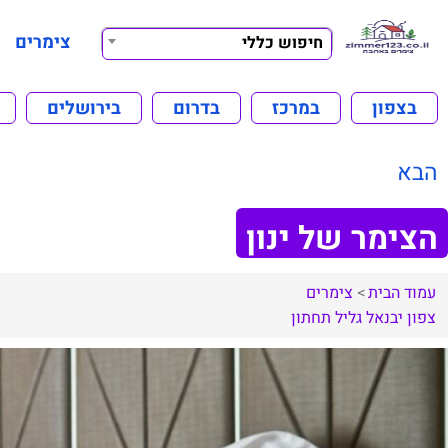
צימרים
חיפוש כללי
בצפון
במרכז
בדרום
בירושלים
הבא
הצימר של ינון
עמוד הבית
צימרים
צפון
יבנאל
גליל תחתון