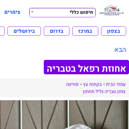
צימרים
חיפוש כללי
בצפון
במרכז
בדרום
בירושלים
הבא
אחוזת רפאל בטבריה
עמוד הבית
בקתות עץ
סוויטה
צפון
טבריה
גליל תחתון