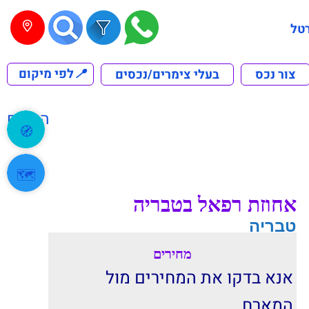
טל
📍
לפי מיקום
צור נכס
בעלי צימרים/נכסים
הקודם
🧭
🗺️
אחוזת רפאל בטבריה
טבריה
מחירים
אנא בדקו את המחירים מול
המארח