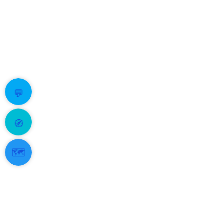
💬
🧭
🗺️