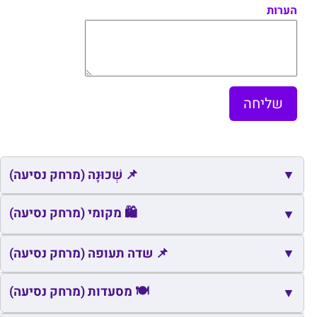
הערות
▼
📌 שְׁכוּנָה (מרחק נסיעה)
📌
שם
כתובת
מרחק
זמן
🛍️ מקומי (מרחק נסיעה)
▼
📌
נוף כרמים
כרם בן זמרה
3.9
6
🛍️
▼
שם
כתובת
מרחק
זמן
📌 שדה תעופה (מרחק נסיעה)
🛍️
דלתון
דלתון
0.9
3
📌
שם
כתובת
מרחק
זמן
🍽️ מסעדות (מרחק נסיעה)
▼