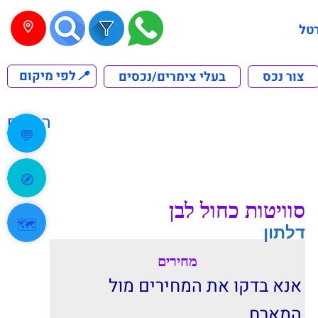
טל
📍
לפי מיקום
צור נכס
בעלי צימרים/נכסים
הקודם
💬
🧭
סוויטות כחול לבן
🗺️
דלתון
מחירים
אנא בדקו את המחירים מול
המארח