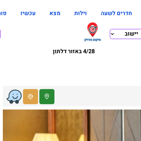
חדרים לשעה
וילות
מצא
עכשיו
פור
4/28 באזור דלתון