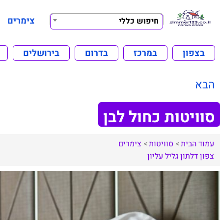
צימרים
חיפוש כללי
בצפון
במרכז
בדרום
בירושלים
הבא
סוויטות כחול לבן
עמוד הבית
סוויטות
צימרים
צפון
דלתון
גליל עליון