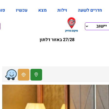
חדרים לשעה
וילות
מצא
עכשיו
פור
27/28 באזור דלתון