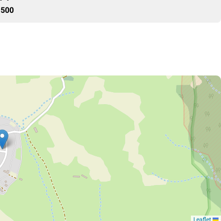
500 ₪
Leaflet