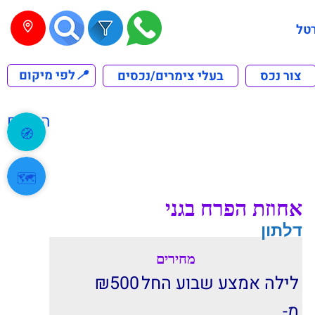
טל
📍
לפי מיקום
צור נכס
בעלי צימרים/נכסים
הקודם
🧭
🗺️
אחוזת הפרח בגני
דלתון
מחירים
לילה אמצע שבוע החל
500
₪
מ-