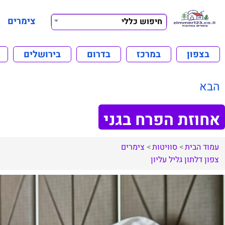
צימרים
חיפוש כללי
בצפון
במרכז
בדרום
בירושלים
הבא
אחוזת הפרח בגני
עמוד הבית
סוויטות
צימרים
צפון
דלתון
גליל עליון