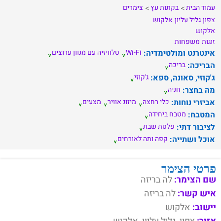
עמוד הבית
בקתות עץ
צימרים
צפון
גליל עליון
אלקוש
אלקוש
זוגות
משפחות
אינטרנט ומולטימדיה:
Wi-Fi
טלוויזיה עם מגוון ערוצים
הבריכה:
בריכה
ג'קוזי, סאונה, ספא:
ג'קוזי
מה בחצר:
חניה
אביזרי נוחות:
כלי רחצה
מיזוג אוויר
מצעים
המטבח:
מטבח ביחידה
לציבור דתי:
פלטת שבת
אוכל ושתייה:
קפה ותה לאורחים
פרטי הצימר
שם הצימר:
לה בריזה
איש קשר:
לה בריזה
יישוב:
אלקוש