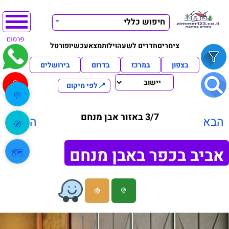
חיפוש כללי
פרסום
צימרים
חדרים לשעה
וילות
מצא
עכשיו
פורטל
בצפון
במרכז
בדרום
בירושלים
📍
לפי מיקום
💬
3/7 באזור אבן מנחם
הבא
הקודם
🧭
אביב בכפר באבן מנחם
🗺️