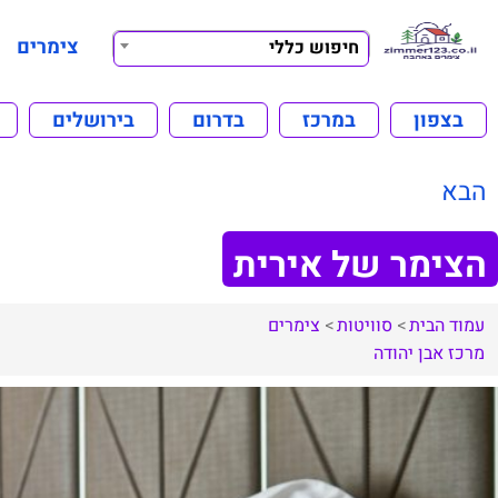
צימרים
חיפוש כללי
בצפון
במרכז
בדרום
בירושלים
הבא
הצימר של אירית
עמוד הבית
סוויטות
צימרים
מרכז
אבן יהודה