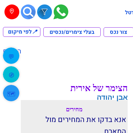
טל
📍
לפי מיקום
צור נכס
בעלי צימרים/נכסים
הקודם
💬
🧭
הצימר של אירית
🗺️
אבן יהודה
מחירים
אנא בדקו את המחירים מול
המארח