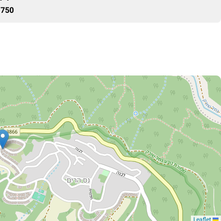
750 ₪
Leaflet