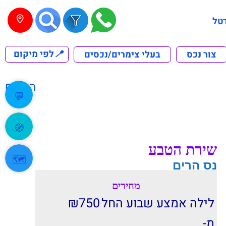
טל
📍
לפי מיקום
צור נכס
בעלי צימרים/נכסים
הקודם
💬
🧭
שירת הטבע
🗺️
נס הרים
מחירים
לילה אמצע שבוע החל
750
₪
מ-