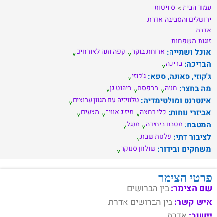
עמוד הבית
סוויטות
ירושלים והסביבה
אדרת
אדרת
זוגות
משפחות
אוכל ושתייה:
ארוחת בוקר
קפה ותה לאורחים
הבריכה:
בריכה
ג'קוזי, סאונה, ספא:
ג'קוזי
מה בחצר:
חניה
מרפסת
ריהוט גן
אינטרנט ומולטימדיה:
טלוויזיה עם מגוון ערוצים
אביזרי נוחות:
כלי רחצה
מיזוג אוויר
מצעים
המטבח:
מטבח ביחידה
מנגל
לציבור דתי:
פלטת שבת
משחקים ובידור:
שולחן סנוקר
פרטי הצימר
שם הצימר:
בין הברושים
איש קשר:
בין הברושים אדרת
יישוב:
אדרת