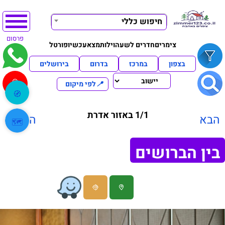
חיפוש כללי
פרסום
צימרים
חדרים לשעה
וילות
מצא
עכשיו
פורטל
בצפון
במרכז
בדרום
בירושלים
📍
לפי מיקום
🧭
1/1 באזור אדרת
הבא
הקודם
🗺️
בין הברושים