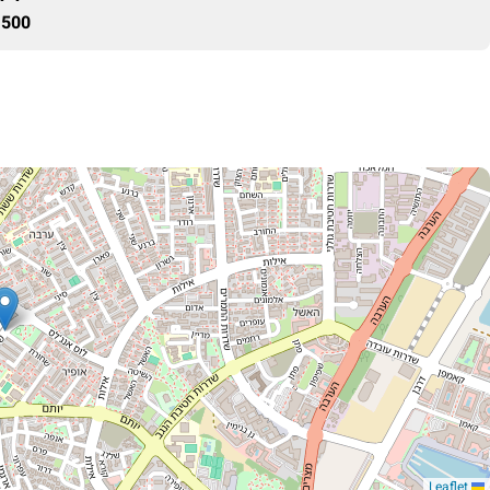
500 ₪
Leaflet