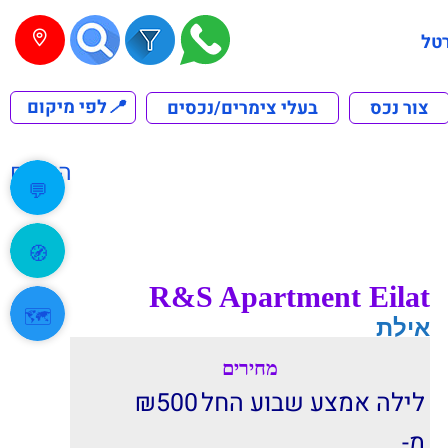
טל
📍
לפי מיקום
צור נכס
בעלי צימרים/נכסים
הקודם
💬
🧭
R&S Apartment Eilat
🗺️
אילת
מחירים
לילה אמצע שבוע החל
500
₪
מ-