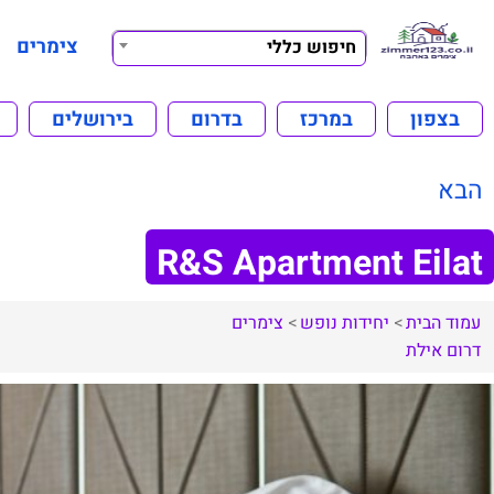
צימרים
חיפוש כללי
בצפון
במרכז
בדרום
בירושלים
הבא
R&S Apartment Eilat
עמוד הבית
יחידות נופש
צימרים
דרום
אילת