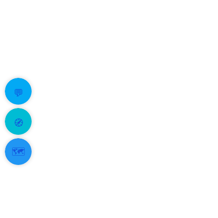
💬
🧭
🗺️