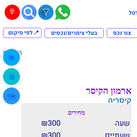
טל
📍
לפי מיקום
צור נכס
בעלי צימרים/נכסים
הקודם
💬
🧭
ארמון הקיסר
🗺️
קיסריה
מחירים
שעה
300
₪
שעתיים
300
₪