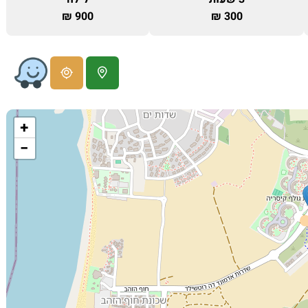
900 ₪
300 ₪
+
−