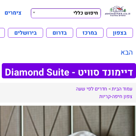
צימרים
חיפוש כללי
בצפון
במרכז
בדרום
בירושלים
הבא
דיימונד סוויט - Diamond Suite
עמוד הבית
חדרים לפי שעה
צפון
חיפה-קריות