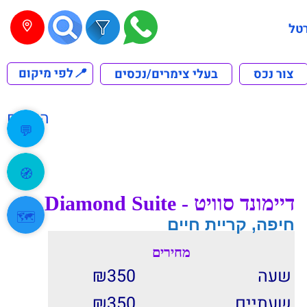
טל
📍
לפי מיקום
צור נכס
בעלי צימרים/נכסים
הקודם
💬
🧭
דיימונד סוויט - Diamond Suite
🗺️
חיפה, קריית חיים
מחירים
שעה
350
₪
שעתיים
350
₪