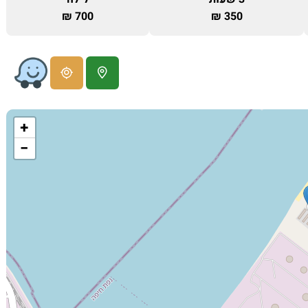
700 ₪
350 ₪
+
−