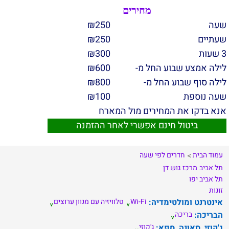
מחירים
שעה
250
₪
שעתיים
250
₪
3 שעות
300
₪
לילה אמצע שבוע החל מ-
600
₪
לילה סוף שבוע החל מ-
800
₪
שעה נוספת
100
₪
אנא בדקו את המחירים מול המארח
ביטול חינם אפשרי לאחר ההזמנה
עמוד הבית
חדרים לפי שעה
תל אביב
מרכז
גוש דן
תל אביב יפו
זוגות
אינטרנט ומולטימדיה:
Wi-Fi
טלוויזיה עם מגוון ערוצים
הבריכה:
בריכה
ג'קוזי, סאונה, ספא:
ג'קוזי