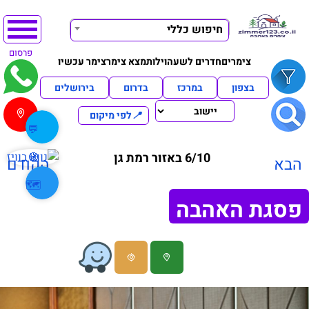
חיפוש כללי
פרסום
צימרים
חדרים לשעה
וילות
מצא צימר
צימר עכשיו
בצפון
במרכז
בדרום
בירושלים
📍
לפי מיקום
💬
6/10 באזור רמת גן
🧭
הבא
הקודם
🗺️
פסגת האהבה