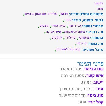
רמת גן
זוגות
אינטרנט ומולטימדיה:
Wi-Fi
טלוויזיה עם מגוון ערוצים
ג'קוזי, סאונה, ספא:
ג'קוזי
אביזרי נוחות:
כלי רחצה
מיזוג אוויר
מצעים
מה בפנים:
מיטה זוגית נוחה
פינת ישיבה
המטבח:
מיקרוגל
פריג'ידר
קומקום
מה בחצר:
מרפסת
אוכל ושתייה:
קפה ותה לאורחים
פרטי הצימר
שם הצימר:
פסגת האהבה
איש קשר:
פסגת האהבה
יישוב:
רמת גן
אזור:
רמת גן, מרכז, גוש דן
סוג צימר:
חדרים לפי שעה
קהל יעד:
זוגות