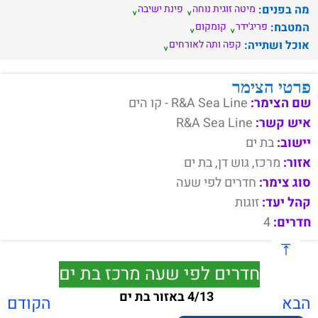
מה בפנים:
מיטה זוגית נוחה
פינת ישיבה
המטבח:
פריג'ידר
קומקום
אוכל ושתייה:
קפה ותה לאורחים
פרטי הצימר
שם הצימר:
R&A Sea Line - קו הים
איש קשר:
R&A Sea Line
יישוב:
בת ים
אזור:
מרכז, גוש דן, בת ים
סוג צימר:
חדרים לפי שעה
קהל יעד:
זוגות
חדרים:
4
חדרים לפי שעה מרכז בת ים
4/13 באזור בת ים
הבא
הקודם