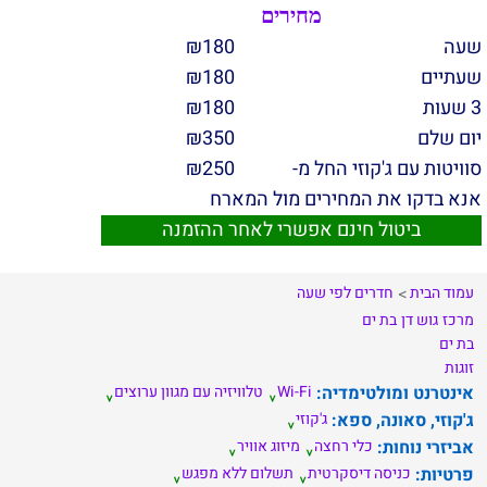
מחירים
שעה
180
₪
שעתיים
180
₪
3 שעות
180
₪
יום שלם
350
₪
סוויטות עם ג'קוזי החל מ-
250
₪
אנא בדקו את המחירים מול המארח
ביטול חינם אפשרי לאחר ההזמנה
עמוד הבית
חדרים לפי שעה
מרכז
גוש דן
בת ים
בת ים
זוגות
אינטרנט ומולטימדיה:
Wi-Fi
טלוויזיה עם מגוון ערוצים
ג'קוזי, סאונה, ספא:
ג'קוזי
אביזרי נוחות:
כלי רחצה
מיזוג אוויר
פרטיות:
כניסה דיסקרטית
תשלום ללא מפגש