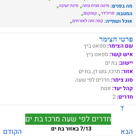
מה בפנים:
מיטה זוגית נוחה
פינת ישיבה
המטבח:
פריג'ידר
קומקום
אוכל ושתייה:
קפה ותה לאורחים
פרטי הצימר
שם הצימר:
ספאט ביץ
איש קשר:
ספאט ביץ
יישוב:
בת ים
אזור:
מרכז, גוש דן, בת ים
סוג צימר:
חדרים לפי שעה
קהל יעד:
זוגות
חדרים:
2
חדרים לפי שעה מרכז בת ים
7/13 באזור בת ים
הבא
הקודם