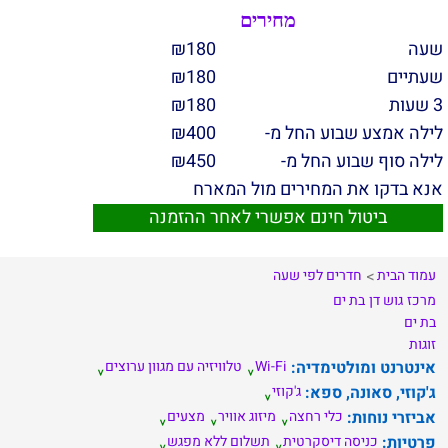
מחירים
שעה
180
₪
שעתיים
180
₪
3 שעות
180
₪
לילה אמצע שבוע החל מ-
400
₪
לילה סוף שבוע החל מ-
450
₪
אנא בדקו את המחירים מול המארח
ביטול חינם אפשרי לאחר ההזמנה
עמוד הבית
חדרים לפי שעה
מרכז
גוש דן
בת ים
בת ים
זוגות
אינטרנט ומולטימדיה:
Wi-Fi
טלוויזיה עם מגוון ערוצים
ג'קוזי, סאונה, ספא:
ג'קוזי
אביזרי נוחות:
כלי רחצה
מיזוג אוויר
מצעים
פרטיות:
כניסה דיסקרטית
תשלום ללא מפגש