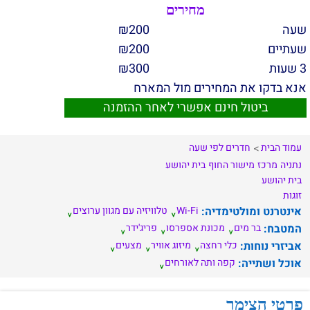
מחירים
שעה
200
₪
שעתיים
200
₪
3 שעות
300
₪
אנא בדקו את המחירים מול המארח
ביטול חינם אפשרי לאחר ההזמנה
עמוד הבית
חדרים לפי שעה
נתניה
מרכז
מישור החוף
בית יהושע
בית יהושע
זוגות
אינטרנט ומולטימדיה:
Wi-Fi
טלוויזיה עם מגוון ערוצים
המטבח:
בר מים
מכונת אספרסו
פריג'ידר
אביזרי נוחות:
כלי רחצה
מיזוג אוויר
מצעים
אוכל ושתייה:
קפה ותה לאורחים
פרטי הצימר