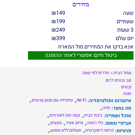
מחירים
שעה
149
₪
שעתיים
199
₪
3 שעות
249
₪
יום שלם
399
₪
אנא בדקו את המחירים מול המארח
ביטול חינם אפשרי לאחר ההזמנה
עמוד הבית
חדרים לפי שעה
נגב
נבטים
דרום
נבטים
זוגות
אינטרנט ומולטימדיה:
Wi-Fi
טלוויזיה עם מגוון ערוצים
מה בחצר:
חניה
אוכל ושתייה:
כיבוד הבית
קפה ותה לאורחים
אביזרי נוחות:
כלי רחצה
מיזוג אוויר
מצעים
פרטיות:
כניסה דיסקרטית
תשלום ללא מפגש