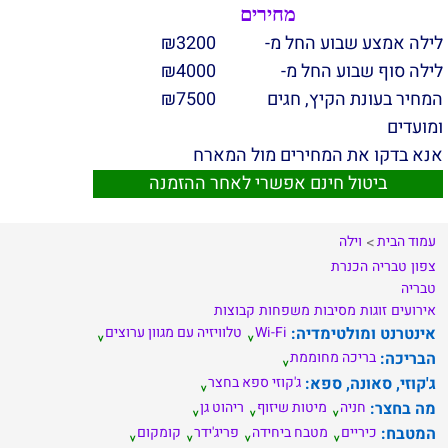
מחירים
לילה אמצע שבוע החל מ-
3200
₪
לילה סוף שבוע החל מ-
4000
₪
המחיר בעונת הקיץ, חגים
7500
₪
ומועדים
אנא בדקו את המחירים מול המארח
ביטול חינם אפשרי לאחר ההזמנה
עמוד הבית
וילה
צפון
טבריה
הכנרת
טבריה
אירועים
זוגות
מסיבות
משפחות
קבוצות
אינטרנט ומולטימדיה:
Wi-Fi
טלוויזיה עם מגוון ערוצים
הבריכה:
בריכה מחוממת
ג'קוזי, סאונה, ספא:
ג'קוזי ספא בחצר
מה בחצר:
חניה
מיטות שיזוף
ריהוט גן
המטבח:
כיריים
מטבח ביחידה
פריג'ידר
קומקום