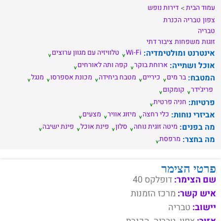
עמוד הבית
דירות נופש
צפון
טבריה
הכנרת
טבריה
זוגות
משפחות
ציבור דתי
אינטרנט ומולטימדיה:
Wi-Fi
טלוויזיה עם מגוון ערוצים
אוכל ושתייה:
ארוחת בוקר
קפה ותה לאורחים
המטבח:
בר מים
כיריים
מטבח ביחידה
מכונת אספרסו
מנגל
פריג'ידר
קומקום
פרטיות:
חניה פרטית
אביזרי נוחות:
כלי רחצה
מיזוג אוויר
מצעים
מה בפנים:
מיטה זוגית נוחה
סלון
פינת אוכל
פינת ישיבה
מה בחצר:
מרפסת
פרטי הצימר
שם הצימר:
דופלקס 40
איש קשר:
מרכז הזמנות
יישוב:
טבריה