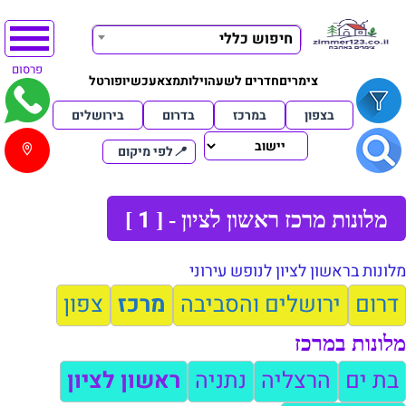
חיפוש כללי
פרסום
צימרים
חדרים לשעה
וילות
מצא
עכשיו
פורטל
בצפון
במרכז
בדרום
בירושלים
📍
לפי מיקום
1
מלונות מרכז ראשון לציון - [
]
מלונות בראשון לציון לנופש עירוני
דרום
ירושלים והסביבה
מרכז
צפון
מלונות במרכז
בת ים
הרצליה
נתניה
ראשון לציון