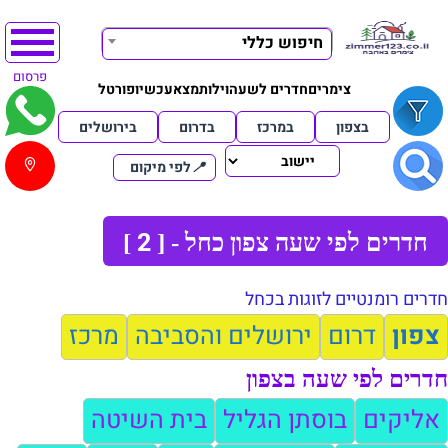
חיפוש כללי
פרסום
צימרים
חדרים לשעה
וילות
מצא
עכשיו
פורטל
בצפון
במרכז
בדרום
בירושלים
📍
לפי מיקום
2
חדרים לפי שעה צפון כחל - [
]
חדרים רומנטיים לזוגות בכחל
צפון
דרום
ירושלים והסביבה
מרכז
חדרים לפי שעה בצפון
אליקים
בוסתן הגליל
בית השיטה