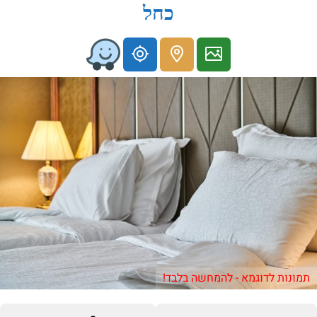
כחל
תמונות לדוגמא - להמחשה בלבד!