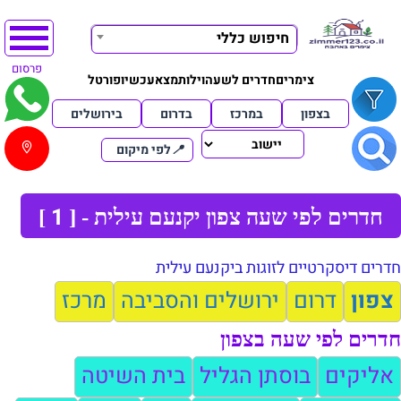
חיפוש כללי
פרסום
צימרים
חדרים לשעה
וילות
מצא
עכשיו
פורטל
בצפון
במרכז
בדרום
בירושלים
📍
לפי מיקום
1
חדרים לפי שעה צפון יקנעם עילית - [
]
חדרים דיסקרטיים לזוגות ביקנעם עילית
צפון
דרום
ירושלים והסביבה
מרכז
חדרים לפי שעה בצפון
אליקים
בוסתן הגליל
בית השיטה