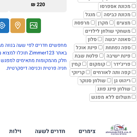
220 ₪
מכונת אספרסו
מכונת כביסה
מנגל
מצעים
מקרן
מרפסת
משחקי שולחן לילדים
סאונה יבשה
סלון
מחפשים חדרים לפי שעה בנווה מ
ספה נפתחת
פינת אוכל
באתר Zimmer123 תוכלו למצוא מקומות אירוח פרטיים לזוגות המחפשים שקט, פרטיות ואווירה נעימה באזור השפלה.
פינת ישיבה
פלטת שבת
חלק מהמקומות מתאימים למפגש זוג
פריג'ידר
קומקום
קמין
חניה פרטית וכניסה דיסקרטית.
קפה ותה לאורחים
קריוקי
ריהוט גן
שולחן סנוקר
שולחן פינג פונג
תשלום ללא מפגש
צימרים
חדרים לשעה
וילות