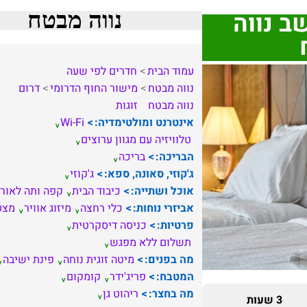
ב נווה
נווה מבטח
עמוד הבית
חדרים לפי שעה
נווה מבטח
מישור החוף הדרומי
דרום
נווה מבטח
זוגות
אינטרנט ומולטימדיה:
Wi-Fi
טלוויזיה עם מגוון ערוצים
הבריכה:
בריכה
ג'קוזי, סאונה, ספא:
ג'קוזי
אוכל ושתייה:
כיבוד הבית
קפה ותה לאור
אביזרי נוחות:
כלי רחצה
מיזוג אוויר
מצע
פרטיות:
כניסה דיסקרטית
תשלום ללא מפגש
מה בפנים:
מיטה זוגית נוחה
פינת ישיבה
המטבח:
פריג'ידר
קומקום
מה בחצר:
ריהוט גן
3 שעות