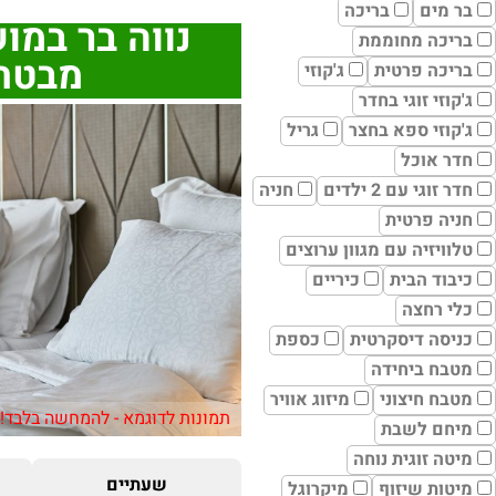
בר מים
בריכה
נווה בר במוש
בריכה מחוממת
מבטח
בריכה פרטית
ג'קוזי
ג'קוזי זוגי בחדר
ג'קוזי ספא בחצר
גריל
חדר אוכל
חדר זוגי עם 2 ילדים
חניה
חניה פרטית
טלוויזיה עם מגוון ערוצים
כיבוד הבית
כיריים
כלי רחצה
כניסה דיסקרטית
כספת
מטבח ביחידה
מטבח חיצוני
מיזוג אוויר
תמונות לדוגמא - להמחשה בלבד!
מיחם לשבת
מיטה זוגית נוחה
שעתיים
מיטות שיזוף
מיקרוגל