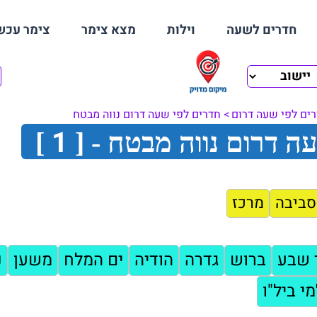
חדרים לשעה
וילות
מצא צימר
צימר עכש
ים לפי שעה דרום
חדרים לפי שעה דרום נווה מבטח
1
ה דרום נווה מבטח - [
]
סביבה
מרכז
 שבע
ברוש
גדרה
הודיה
ים המלח
משען
נ
י ביל"ו