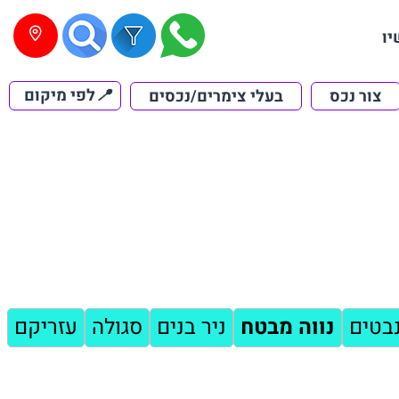
יו
📍
לפי מיקום
צור נכס
בעלי צימרים/נכסים
בטים
נווה מבטח
ניר בנים
סגולה
עזריקם