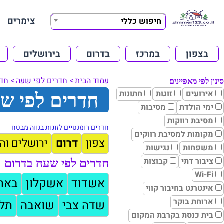
צימרים
חיפוש כללי
בצפון
במרכז
בדרום
בירושלים
עמוד הבית
חדרים לפי שעה
חדר
סינון לפי מאפיינים
אירועים
זוגות
חתונות
חדרים לפי שע
ימי הולדת
מסיבות
מסיבת רווקות
חדרים רומנטיים לזוגות בנווה מבטח
מקומות למסיבת רווקים
צפון
דרום
ירושלים וה
משפחות
נגישות
ציבור דתי
קבוצות
חדרים לפי שעה בדרום
Wi-Fi
אשדוד
אשקלון
באר
אינטרנט בחיבור קווי
ארוחת בוקר
שדה צבי
שואבה
תלמ
בית כנסת בקרבת המקום