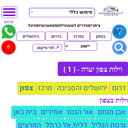
חיפוש כללי
פרסום
צימרים
חדרים לשעה
וילות
מצא
עכשיו
פורטל
בצפון
במרכז
בדרום
בירושלים
📍
לפי מיקום
1
וילות צפון יערה - [
]
דרום
ירושלים והסביבה
מרכז
צפון
וילות בצפון
אבן מנחם
אור הגנוז
אמירים
בית ג'אן
גרנות הגליל
דלית אל כרמל
הזורעים