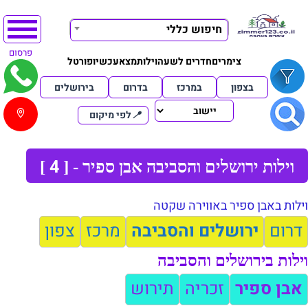
חיפוש כללי
פרסום
צימרים
חדרים לשעה
וילות
מצא
עכשיו
פורטל
בצפון
במרכז
בדרום
בירושלים
📍
לפי מיקום
4
וילות ירושלים והסביבה אבן ספיר - [
]
וילות באבן ספיר באווירה שקטה
דרום
ירושלים והסביבה
מרכז
צפון
וילות בירושלים והסביבה
אבן ספיר
זכריה
תירוש