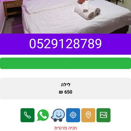
0529128789
פנייה למארחים בוואצאפ
לילה
650 ₪
חניה פרטית