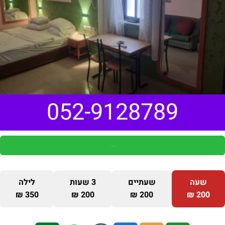
052-9128789
פנייה למארחים בוואצאפ
שעה
שעתיים
3 שעות
לילה
350 ₪
200 ₪
200 ₪
200 ₪